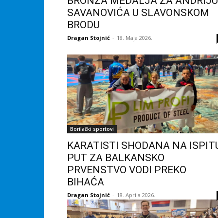
BRONZA MEDALJA ZA ANDRIJU
SAVANOVIĆA U SLAVONSKOM
BRODU
Dragan Stojnić
-
18. Maja 2026.
Borilački sportovi
KARATISTI SHODANA NA ISPITU
PUT ZA BALKANSKO
PRVENSTVO VODI PREKO
BIHAĆA
Dragan Stojnić
-
18. Aprila 2026.