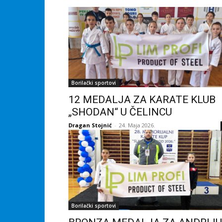
Borilački sportovi
12 MEDALJA ZA KARATE KLUB
„SHODAN“ U ČELINCU
Dragan Stojnić
-
24. Maja 2026.
Borilački sportovi