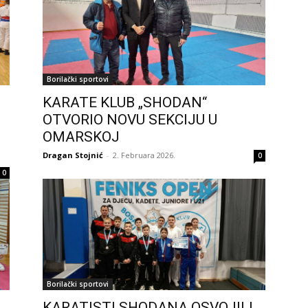
Borilački sportovi
KARATE KLUB „SHODAN“
OTVORIO NOVU SEKCIJU U
OMARSKOJ
Dragan Stojnić
-
2. Februara 2026.
0
0
Borilački sportovi
KARATISTI SHODANA OSVOJILI