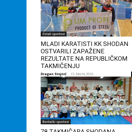
Ostali sportovi
MLADI KARATISTI KK SHODAN
OSTVARILI ZAPAŽENE
REZULTATE NA REPUBLIČKOM
TAKMIČENJU
Dragan Stojnić
-
15. Marta 2026.
Borilački sportovi
78 TAKMIČARA SHODANA