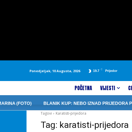
C
Ponedjeljak, 10 Augusta, 2026
19.7
Prijedor
POČETNA
VIJESTI
C
 (FOTO)
BLANIK KUP: NEBO IZNAD PRIJEDORA PONO
Tagovi
Karatisti-prijedora
Tag:
karatisti-prijedora