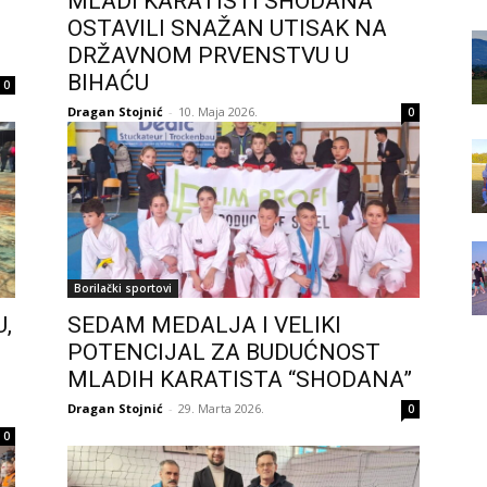
MLADI KARATISTI SHODANA
OSTAVILI SNAŽAN UTISAK NA
DRŽAVNOM PRVENSTVU U
BIHAĆU
0
Dragan Stojnić
-
10. Maja 2026.
0
Borilački sportovi
,
SEDAM MEDALJA I VELIKI
POTENCIJAL ZA BUDUĆNOST
MLADIH KARATISTA “SHODANA”
Dragan Stojnić
-
29. Marta 2026.
0
0