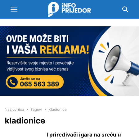
Naslovnica
Tagovi
Kladionice
kladionice
I priređivači igara na sreću u