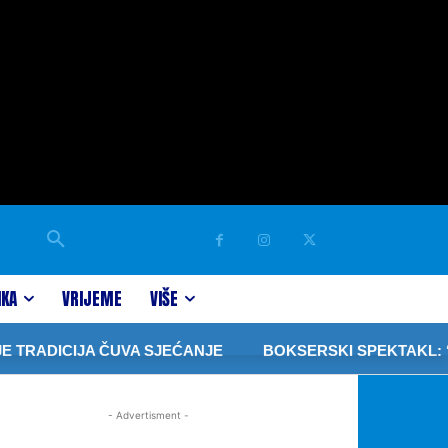
IKA
VRIJEME
VIŠE
TRADICIJA ČUVA SJEĆANJE
BOKSERSKI SPEKTAKL: “PR
- Advertisment -