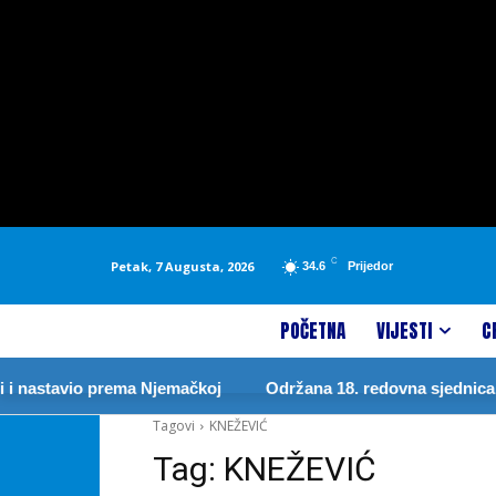
C
Petak, 7 Augusta, 2026
34.6
Prijedor
POČETNA
VIJESTI
C
i nastavio prema Njemačkoj
Održana 18. redovna sjednica S
Tagovi
KNEŽEVIĆ
Tag:
KNEŽEVIĆ