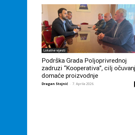
Lokalne vijesti
Podrška Grada Poljoprivrednoj
zadruzi “Kooperativa”, cilj očuvan
domaće proizvodnje
Dragan Stojnić
-
7. Aprila 2026.