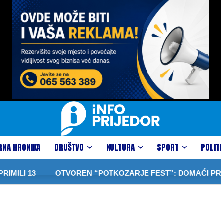
RNA HRONIKA
DRUŠTVO
KULTURA
SPORT
POLIT
MILI 13
OTVOREN “POTKOZARJE FEST”: DOMAĆI PROIZVO