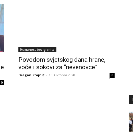
Humanost bez granica
Povodom svjetskog dana hrane,
je
voće i sokovi za “nevenovce”
Dragan Stojnić
-
16. Oktobra 2020.
0
0