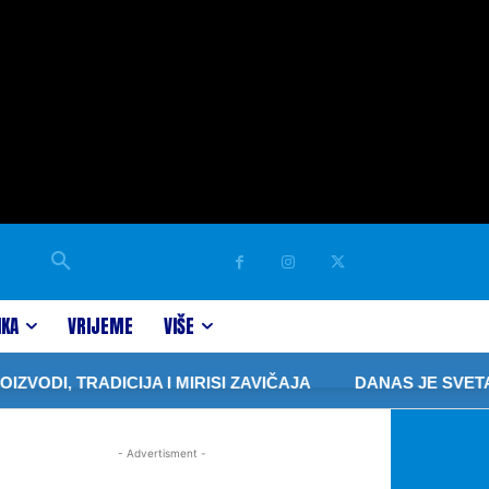
IKA
VRIJEME
VIŠE
DI, TRADICIJA I MIRISI ZAVIČAJA
DANAS JE SVETA P
- Advertisment -