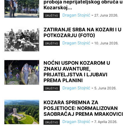
proboja neprijateljskog obruča u
Kozarskoj...
Dragan Stojnić
-
27. Juna 2026.
DRUŠTVO
ZATIRANJE SRBA NA KOZARI I U
POTKOZARJU (FOTO)
Dragan Stojnić
-
10. Juna 2026.
DRUŠTVO
NOĆNI USPON KOZAROM U
ZNAKU AVANTURE,
PRIJATELJSTVA I LJUBAVI
PREMA PLANINI
Dragan Stojnić
-
5. Juna 2026.
DRUŠTVO
KOZARA SPREMNA ZA
POSJETIOCE: NORMALIZOVAN
SAOBRAĆAJ PREMA MRAKOVICI
Dragan Stojnić
-
7. Aprila 2026.
DRUŠTVO