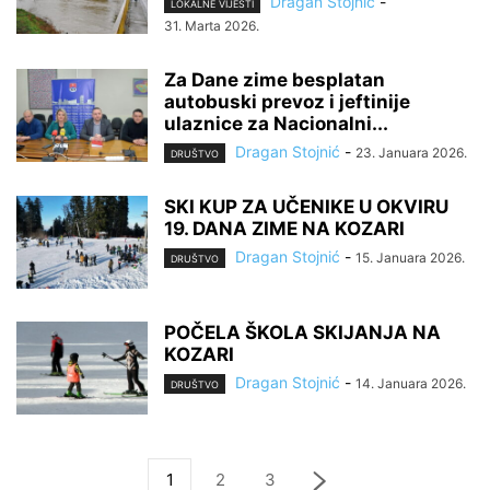
Dragan Stojnić
-
LOKALNE VIJESTI
31. Marta 2026.
Za Dane zime besplatan
autobuski prevoz i jeftinije
ulaznice za Nacionalni...
Dragan Stojnić
-
23. Januara 2026.
DRUŠTVO
SKI KUP ZA UČENIKE U OKVIRU
19. DANA ZIME NA KOZARI
Dragan Stojnić
-
15. Januara 2026.
DRUŠTVO
POČELA ŠKOLA SKIJANJA NA
KOZARI
Dragan Stojnić
-
14. Januara 2026.
DRUŠTVO
1
2
3