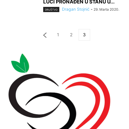
LUCI PRONAĐEN U STANU U...
Dragan Stojnić
-
29. Marta 2020.
DRUŠTVO
1
2
3