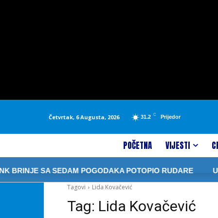
C
Četvrtak, 6 Augusta, 2026
31.2
Prijedor
POČETNA
VIJESTI
C
 BRINJE SA SEDAM POGODAKA POTOPIO RUDARE
U P
Tagovi
Lida Kovačević
Tag:
Lida Kovačević