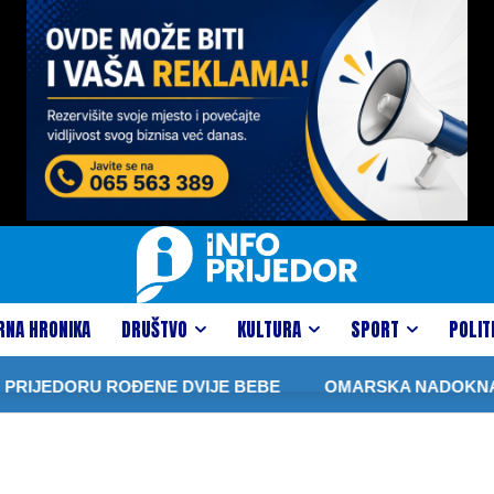
RNA HRONIKA
DRUŠTVO
KULTURA
SPORT
POLIT
RIJEDORU ROĐENE DVIJE BEBE
OMARSKA NADOKNADIL