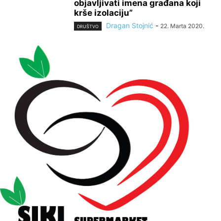
objavljivati imena građana koji
krše izolaciju”
Dragan Stojnić
-
22. Marta 2020.
DRUŠTVO