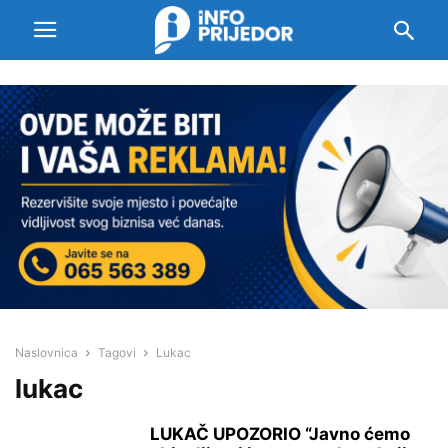
Naslovnica
Tagovi
Lukac
lukac
LUKAČ UPOZORIO “Javno ćemo