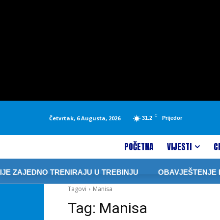
C
Četvrtak, 6 Augusta, 2026
31.2
Prijedor
POČETNA
VIJESTI
C
E ZAJEDNO TRENIRAJU U TREBINJU
OBAVJEŠTENJE IZ “
Tagovi
Manisa
Tag:
Manisa