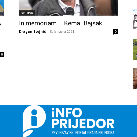
Društvo
A
In memoriam – Kemal Bajsak
Dragan Stojnić
-
8. Januara 2021.
0
0