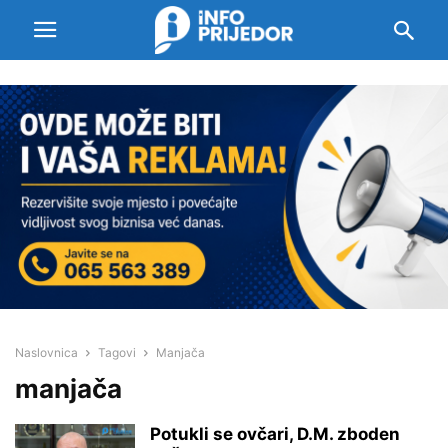
Naslovnica
Tagovi
Manjača
manjača
Potukli se ovčari, D.M. zboden