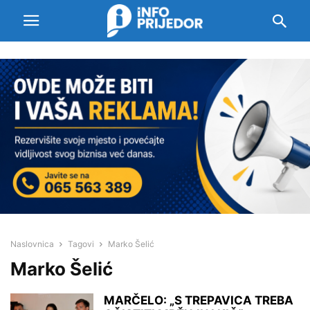
Naslovnica
Tagovi
Marko Šelić
Marko Šelić
MARČELO: „S TREPAVICA TREBA