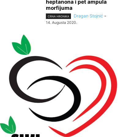
heptanona i pet ampula
morfijuma
Dragan Stojnić
-
CRNA HRONIKA
14. Augusta 2020.