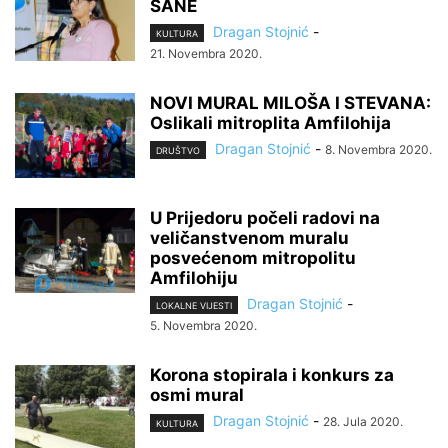
SANE
Dragan Stojnić
-
KULTURA
21. Novembra 2020.
NOVI MURAL MILOŠA I STEVANA:
Oslikali mitroplita Amfilohija
Dragan Stojnić
-
8. Novembra 2020.
DRUŠTVO
U Prijedoru počeli radovi na
veličanstvenom muralu
posvećenom mitropolitu
Amfilohiju
Dragan Stojnić
-
LOKALNE VIJESTI
5. Novembra 2020.
Korona stopirala i konkurs za
osmi mural
Dragan Stojnić
-
28. Jula 2020.
KULTURA