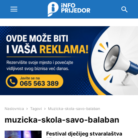
Naslovnica
Tagovi
Muzicka-skola-savo-balaban
muzicka-skola-savo-balaban
Festival dječijeg stvaralaštva