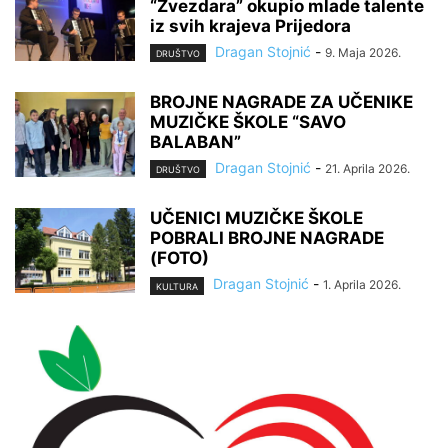
“Zvezdara” okupio mlade talente
iz svih krajeva Prijedora
Dragan Stojnić
-
9. Maja 2026.
DRUŠTVO
BROJNE NAGRADE ZA UČENIKE
MUZIČKE ŠKOLE “SAVO
BALABAN”
Dragan Stojnić
-
21. Aprila 2026.
DRUŠTVO
UČENICI MUZIČKE ŠKOLE
POBRALI BROJNE NAGRADE
(FOTO)
Dragan Stojnić
-
1. Aprila 2026.
KULTURA