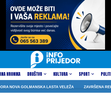
RNA HRONIKA
DRUŠTVO
KULTURA
SPORT
POLIT
RA NOVA GOLMANSKA LASTA VELEŽA
ZAVRŠENA REKONS