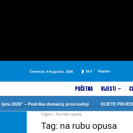
C
Četvrtak, 6 Augusta, 2026
26.9
Prijedor
POČETNA
VIJESTI
C
eta 2026” – Podrška domaćoj proizvodnji
DIJETE PRIJEDO
Tagovi
Na rubu opusa
Tag:
na rubu opusa