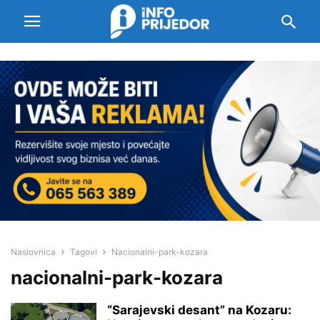
Naslovnica
Tagovi
Nacionalni-park-kozara
nacionalni-park-kozara
“Sarajevski desant” na Kozaru: