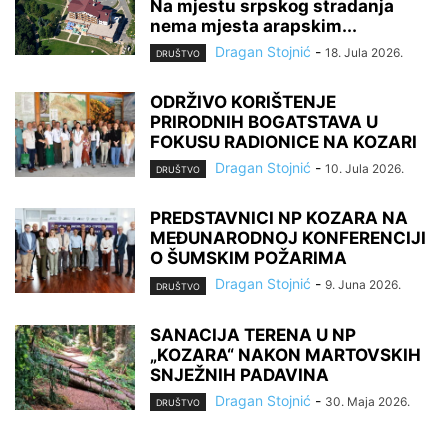
Na mjestu srpskog stradanja
nema mjesta arapskim...
Dragan Stojnić
-
18. Jula 2026.
DRUŠTVO
ODRŽIVO KORIŠTENJE
PRIRODNIH BOGATSTAVA U
FOKUSU RADIONICE NA KOZARI
Dragan Stojnić
-
10. Jula 2026.
DRUŠTVO
PREDSTAVNICI NP KOZARA NA
MEĐUNARODNOJ KONFERENCIJI
O ŠUMSKIM POŽARIMA
Dragan Stojnić
-
9. Juna 2026.
DRUŠTVO
SANACIJA TERENA U NP
„KOZARA“ NAKON MARTOVSKIH
SNJEŽNIH PADAVINA
Dragan Stojnić
-
30. Maja 2026.
DRUŠTVO