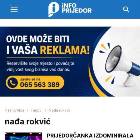
Naslovnica
Tagovi
Nađa rokvić
nađa rokvić
PRIJEDORČANKA IZDOMINIRALA