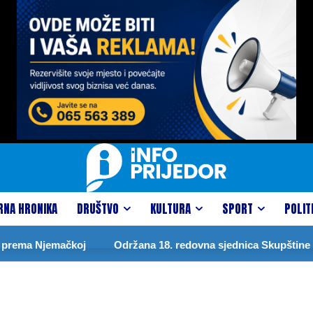
RNA HRONIKA
DRUŠTVO
KULTURA
SPORT
POLIT
prema Njemačkoj
Održana 18. redovna sjednica Skupštine gr