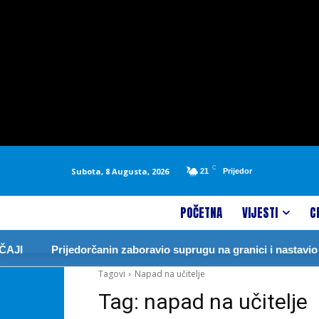
C
Subota, 8 Augusta, 2026
21
Prijedor
POČETNA
VIJESTI
C
JI
Prijedorčanin zaboravio suprugu na granici i nastavio 
Tagovi
Napad na učitelje
Tag:
napad na učitelje