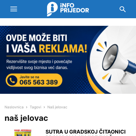
Naslovnica
Tagovi
Naš jelovac
naš jelovac
SUTRA U GRADSKOJ ČITAONICI