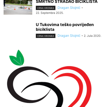
SMRTNO STRADAO BICIKLISTA
Dragan Stojnić
-
CRNA HRONIKA
22. Septembra 2025.
U Tukovima teško povrijeđen
biciklista
Dragan Stojnić
-
2. Jula 2020.
CRNA HRONIKA