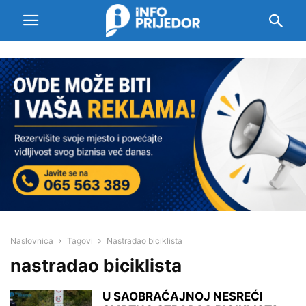
Naslovnica
Tagovi
Nastradao biciklista
nastradao biciklista
U SAOBRAĆAJNOJ NESREĆI