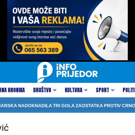
RNA HRONIKA
DRUŠTVO
KULTURA
SPORT
POLIT
SKA NADOKNADILA TRI GOLA ZAOSTATKA PROTIV CRNOG
ić