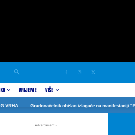
IKA
VRIJEME
VIŠE
 VRHA
Gradonačelnik obišao izlagače na manifestaciji “Plo
- Advertisment -