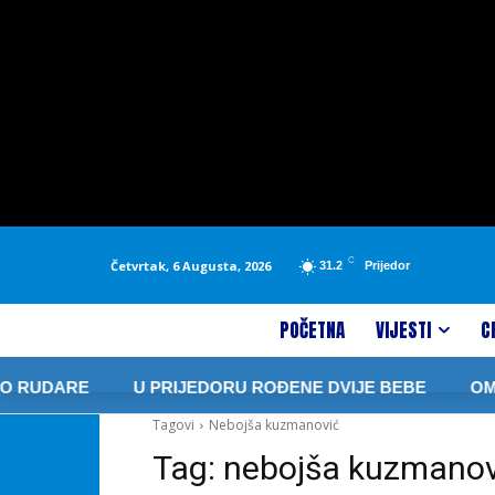
C
Četvrtak, 6 Augusta, 2026
31.2
Prijedor
POČETNA
VIJESTI
C
 RUDARE
U PRIJEDORU ROĐENE DVIJE BEBE
OMAR
Tagovi
Nebojša kuzmanović
Tag:
nebojša kuzmanov