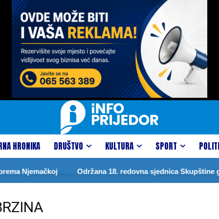
RNA HRONIKA
DRUŠTVO
KULTURA
SPORT
POLIT
rema Njemačkoj
Održana 18. redovna sjednica Skupštine gr
BRZINA