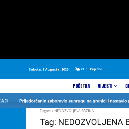
C
Subota, 8 Augusta, 2026
21
Prijedor
POČETNA
VIJESTI
C
JI
Prijedorčanin zaboravio suprugu na granici i nastavio p
Tagovi
NEDOZVOLJENA BRZINA
Tag:
NEDOZVOLJENA 