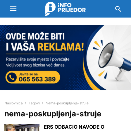
Naslovnica
Tagovi
Nema-poskupljenja-struje
nema-poskupljenja-struje
ERS ODBACIO NAVODE O