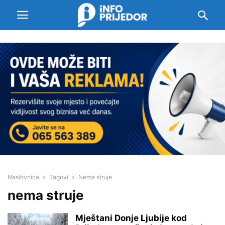
Naslovnica
Tagovi
Nema struje
nema struje
Mještani Donje Ljubije kod