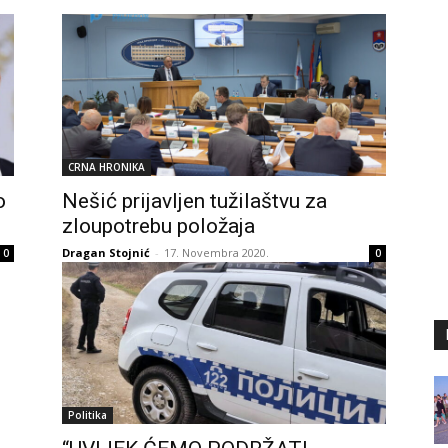
CRNA HRONIKA
o
Nešić prijavljen tužilaštvu za
zloupotrebu položaja
Dragan Stojnić
-
17. Novembra 2020.
0
0
Politika