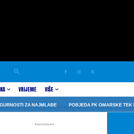
IKA
VRIJEME
VIŠE
RNOSTI ZA NAJMLAĐE
POBJEDA FK OMARSKE TEK U ČE
- Advertisment -