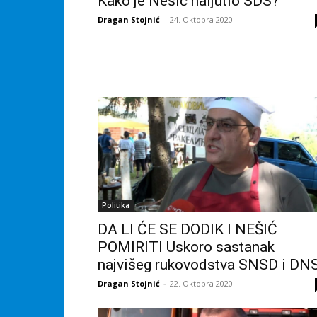
Kako je Nešić naljutio SDS?
Dragan Stojnić
-
24. Oktobra 2020.
Politika
DA LI ĆE SE DODIK I NEŠIĆ
POMIRITI Uskoro sastanak
najvišeg rukovodstva SNSD i DN
Dragan Stojnić
-
22. Oktobra 2020.