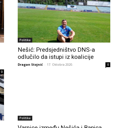
Politika
Nešić: Predsjedništvo DNS-a
odlučilo da istupi iz koalicije
Dragan Stojnić
-
17. Oktobra 2020.
0
0
Politika
Varnice između Nešića i Banjca