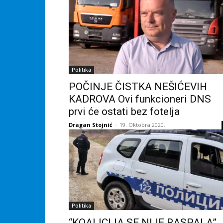
Politika
POČINJE ČISTKA NEŠIĆEVIH
KADROVA Ovi funkcioneri DNS
prvi će ostati bez fotelja
Dragan Stojnić
-
19. Oktobra 2020.
Politika
“KOALICIJA SE NIJE RASPALA”