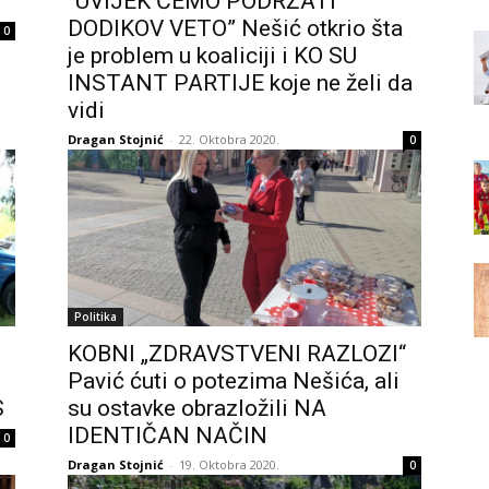
“UVIJEK ĆEMO PODRŽATI
DODIKOV VETO” Nešić otkrio šta
0
je problem u koaliciji i KO SU
INSTANT PARTIJE koje ne želi da
vidi
Dragan Stojnić
-
22. Oktobra 2020.
0
Politika
KOBNI „ZDRAVSTVENI RAZLOZI“
Pavić ćuti o potezima Nešića, ali
S
su ostavke obrazložili NA
IDENTIČAN NAČIN
0
Dragan Stojnić
-
19. Oktobra 2020.
0