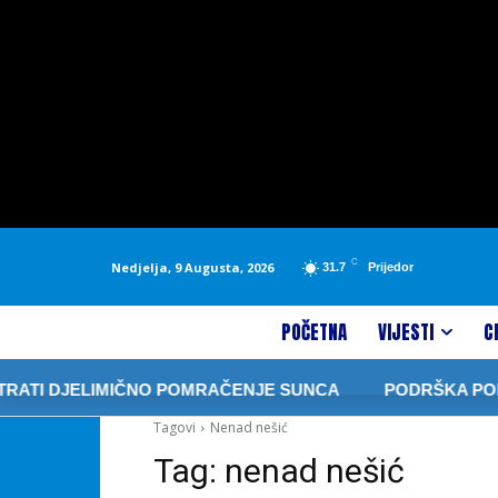
C
Nedjelja, 9 Augusta, 2026
31.7
Prijedor
POČETNA
VIJESTI
C
TI DJELIMIČNO POMRAČENJE SUNCA
PODRŠKA PORODIC
Tagovi
Nenad nešić
Tag:
nenad nešić