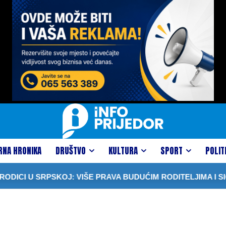
RNA HRONIKA
DRUŠTVO
KULTURA
SPORT
POLIT
I U SRPSKOJ: VIŠE PRAVA BUDUĆIM RODITELJIMA I SIGU