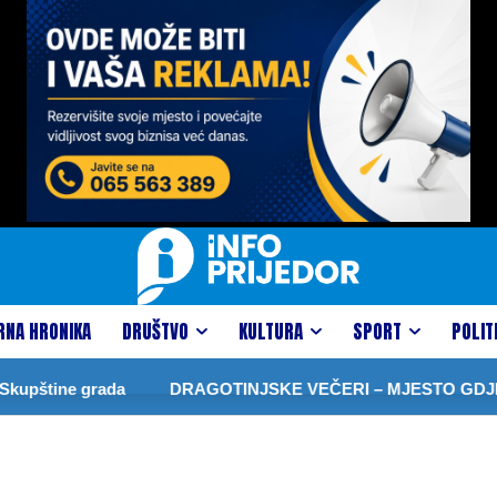
RNA HRONIKA
DRUŠTVO
KULTURA
SPORT
POLIT
upštine grada
DRAGOTINJSKE VEČERI – MJESTO GDJE 