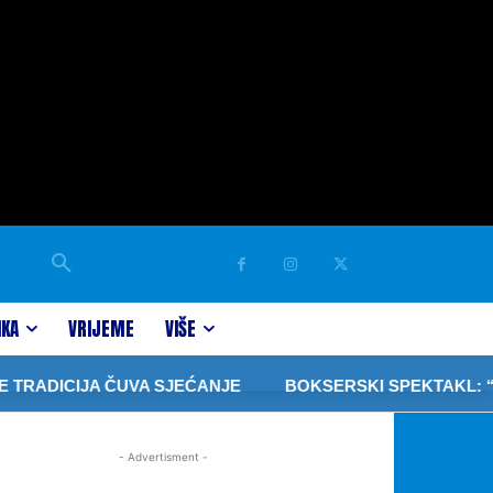
IKA
VRIJEME
VIŠE
TRADICIJA ČUVA SJEĆANJE
BOKSERSKI SPEKTAKL: “PR
- Advertisment -