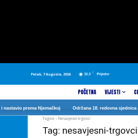
C
Petak, 7 Augusta, 2026
32.3
Prijedor
POČETNA
VIJESTI
C
 nastavio prema Njemačkoj
Održana 18. redovna sjednica Sk
Tagovi
Nesavjesni-trgovci
Tag:
nesavjesni-trgovci