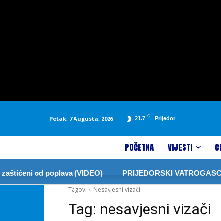
C
Petak, 7 Augusta, 2026
21.7
Prijedor
POČETNA
VIJESTI
C
aštićeni od poplava (VIDEO)
PRIJEDORSKI VATROGASCI Z
Tagovi
Nesavjesni vizači
Tag:
nesavjesni vizači