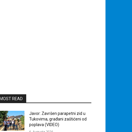
MOST READ
Javor: Završen parapetni zid u
Tukovima, građani zaštićeni od
poplava (VIDEO)
6. Augusta 2026.