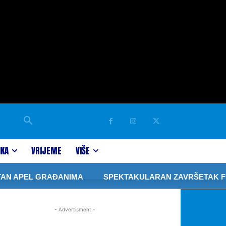
IKA
VRIJEME
VIŠE
AN APEL GRAĐANIMA
SPEKTAKULARAN ZAVRŠETAK FIBA
- Advertisment -