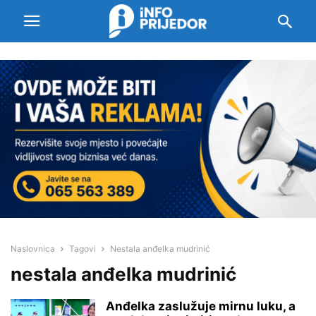
Naslovnica
Tagovi
Nestala anđelka mudrinić
nestala anđelka mudrinić
Anđelka zaslužuje mirnu luku, a