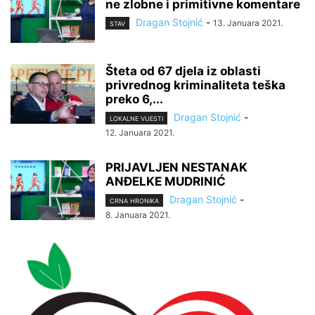
ne zlobne i primitivne komentare
Dragan Stojnić
-
13. Januara 2021.
STAV
Šteta od 67 djela iz oblasti
privrednog kriminaliteta teška
preko 6,...
Dragan Stojnić
-
LOKALNE VIJESTI
12. Januara 2021.
PRIJAVLJEN NESTANAK
ANĐELKE MUDRINIĆ
Dragan Stojnić
-
CRNA HRONIKA
8. Januara 2021.