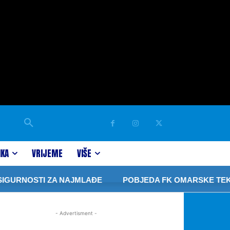
IKA
VRIJEME
VIŠE
IGURNOSTI ZA NAJMLAĐE
POBJEDA FK OMARSKE TEK U
- Advertisment -