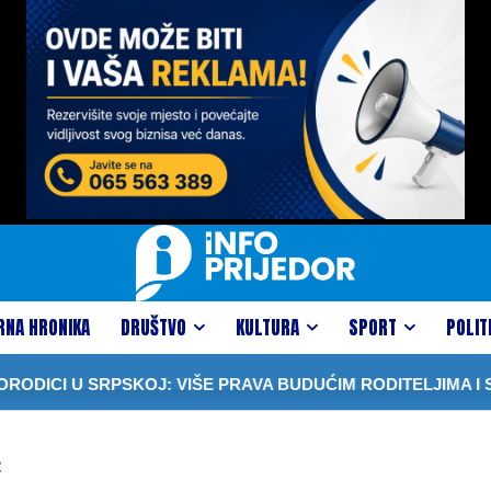
RNA HRONIKA
DRUŠTVO
KULTURA
SPORT
POLIT
DICI U SRPSKOJ: VIŠE PRAVA BUDUĆIM RODITELJIMA I S
ć