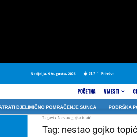
C
Nedjelja, 9 Augusta, 2026
31.7
Prijedor
POČETNA
VIJESTI
C
TRATI DJELIMIČNO POMRAČENJE SUNCA
PODRŠKA PORO
Tagovi
Nestao gojko topić
Tag:
nestao gojko topi