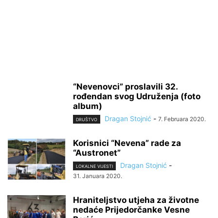
“Nevenovci” proslavili 32.
rođendan svog Udruženja (foto
album)
Dragan Stojnić
-
7. Februara 2020.
DRUŠTVO
Korisnici “Nevena” rade za
“Austronet”
Dragan Stojnić
-
LOKALNE VIJESTI
31. Januara 2020.
Hraniteljstvo utjeha za životne
nedaće Prijedorčanke Vesne