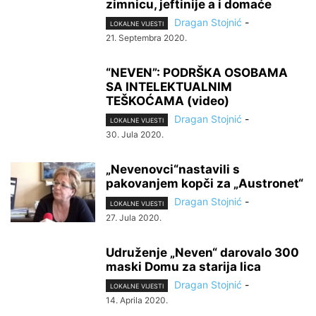
zimnicu, jeftinije a i domaće
Dragan Stojnić
-
LOKALNE VIJESTI
21. Septembra 2020.
“NEVEN”: PODRŠKA OSOBAMA
SA INTELEKTUALNIM
TEŠKOĆAMA (video)
Dragan Stojnić
-
LOKALNE VIJESTI
30. Jula 2020.
„Nevenovci“nastavili s
pakovanjem kopči za „Austronet“
Dragan Stojnić
-
LOKALNE VIJESTI
27. Jula 2020.
Udruženje „Neven“ darovalo 300
maski Domu za starija lica
Dragan Stojnić
-
LOKALNE VIJESTI
14. Aprila 2020.