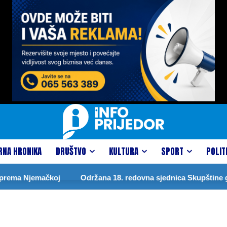
RNA HRONIKA
DRUŠTVO
KULTURA
SPORT
POLIT
rema Njemačkoj
Održana 18. redovna sjednica Skupštine gr