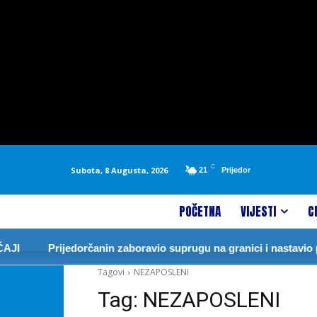
C
Subota, 8 Augusta, 2026
21
Prijedor
POČETNA
VIJESTI
C
JI
Prijedorčanin zaboravio suprugu na granici i nastavio p
Tagovi
NEZAPOSLENI
Tag:
NEZAPOSLENI