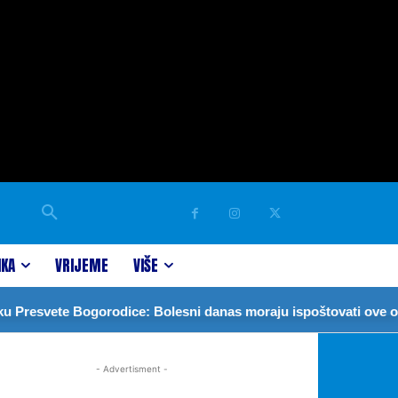
IKA
VRIJEME
VIŠE
resvete Bogorodice: Bolesni danas moraju ispoštovati ove obič
- Advertisment -