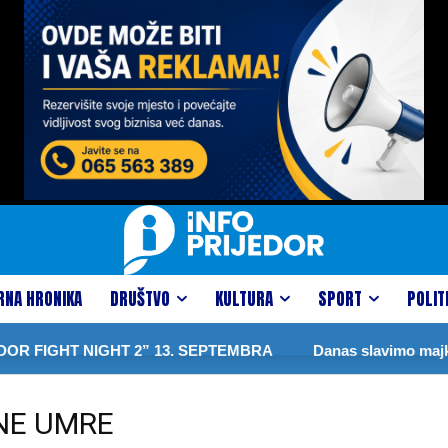
RNA HRONIKA
DRUŠTVO
KULTURA
SPORT
POLIT
 FIGHT NIGHT 2” 13. SEPTEMBRA
Danas slavimo majku P
NE UMRE