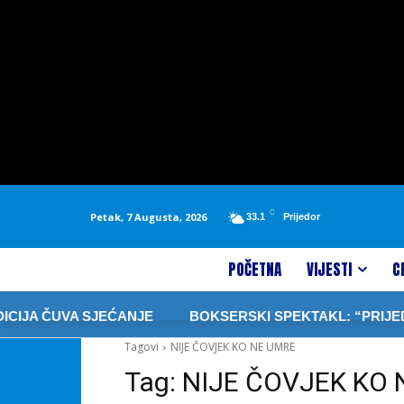
C
Petak, 7 Augusta, 2026
33.1
Prijedor
POČETNA
VIJESTI
C
IJA ČUVA SJEĆANJE
BOKSERSKI SPEKTAKL: “PRIJEDOR
Tagovi
NIJE ČOVJEK KO NE UMRE
Tag:
NIJE ČOVJEK KO 