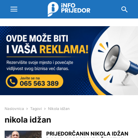
Naslovnica
Tagovi
Nikola idžan
nikola idžan
PRIJEDORČANIN NIKOLA IDŽAN