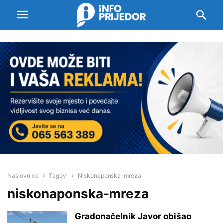
Naslovnica
Tagovi
Niskonaponska-mreza
niskonaponska-mreza
Gradonačelnik Javor obišao