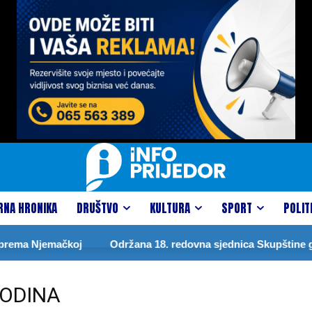
RNA HRONIKA
DRUŠTVO
KULTURA
SPORT
POLIT
rema Njemačkoj
Održana 18. redovna sjednica Skupštine gra
ODINA