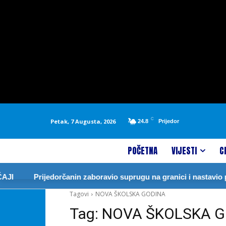
C
Petak, 7 Augusta, 2026
24.8
Prijedor
POČETNA
VIJESTI
C
I
Prijedorčanin zaboravio suprugu na granici i nastavio p
Tagovi
NOVA ŠKOLSKA GODINA
Tag:
NOVA ŠKOLSKA G