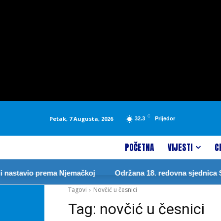
C
Petak, 7 Augusta, 2026
32.3
Prijedor
POČETNA
VIJESTI
C
nastavio prema Njemačkoj
Održana 18. redovna sjednica Sk
Tagovi
Novčić u česnici
Tag:
novčić u česnici