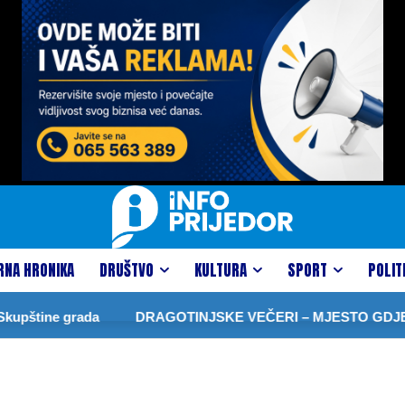
RNA HRONIKA
DRUŠTVO
KULTURA
SPORT
POLIT
upštine grada
DRAGOTINJSKE VEČERI – MJESTO GDJE T