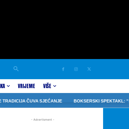
IKA
VRIJEME
VIŠE
RADICIJA ČUVA SJEĆANJE
BOKSERSKI SPEKTAKL: “PRI
- Advertisment -