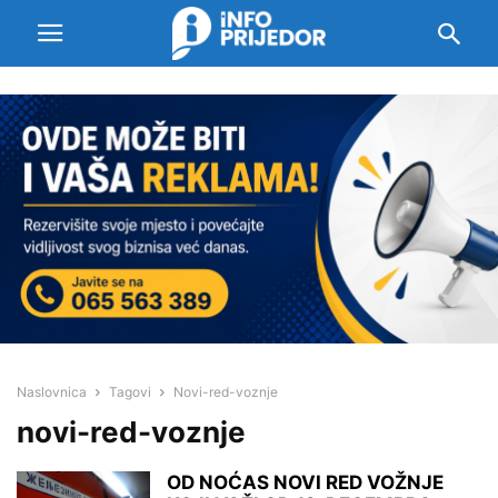
Naslovnica
Tagovi
Novi-red-voznje
novi-red-voznje
OD NOĆAS NOVI RED VOŽNJE