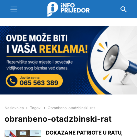
Naslovnica
Tagovi
Obranbeno-otadzbinski-rat
obranbeno-otadzbinski-rat
DOKAZANE PATRIOTE U RATU,