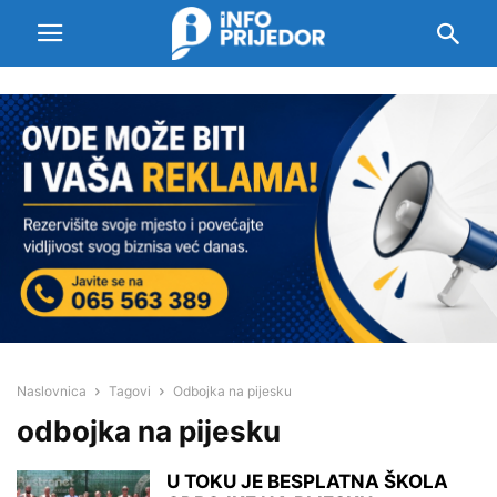
Naslovnica
Tagovi
Odbojka na pijesku
odbojka na pijesku
U TOKU JE BESPLATNA ŠKOLA