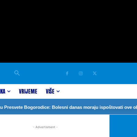
IKA
VRIJEME
VIŠE
esvete Bogorodice: Bolesni danas moraju ispoštovati ove običa
- Advertisment -