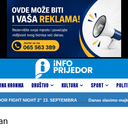
RNA HRONIKA
DRUŠTVO
KULTURA
SPORT
POLIT
FIGHT NIGHT 2” 13. SEPTEMBRA
Danas slavimo majku Pr
an