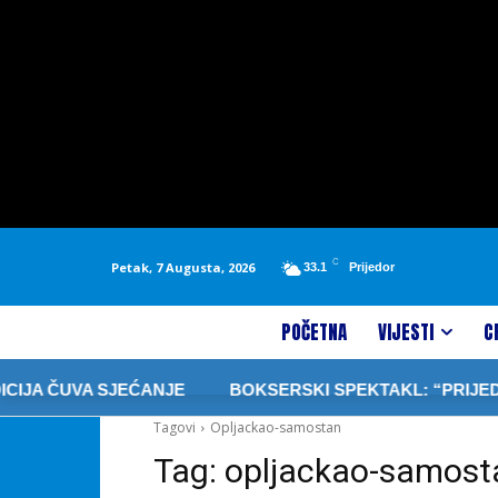
C
Petak, 7 Augusta, 2026
33.1
Prijedor
POČETNA
VIJESTI
C
JA ČUVA SJEĆANJE
BOKSERSKI SPEKTAKL: “PRIJEDOR 
Tagovi
Opljackao-samostan
Tag:
opljackao-samost