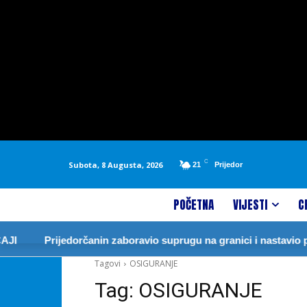
C
Subota, 8 Augusta, 2026
21
Prijedor
POČETNA
VIJESTI
C
JI
Prijedorčanin zaboravio suprugu na granici i nastavio p
Tagovi
OSIGURANJE
Tag:
OSIGURANJE