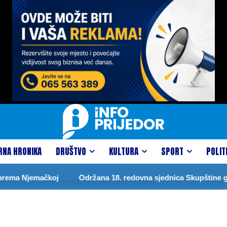
RNA HRONIKA
DRUŠTVO
KULTURA
SPORT
POLIT
rema Njemačkoj
Održana 18. redovna sjednica Skupštine gr