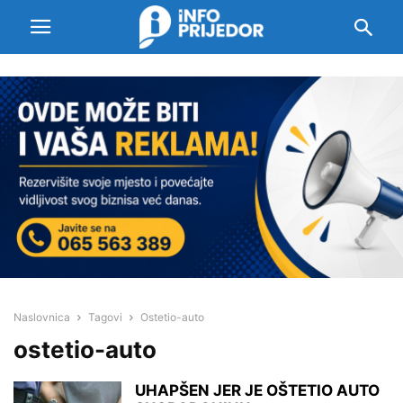
Naslovnica
Tagovi
Ostetio-auto
ostetio-auto
UHAPŠEN JER JE OŠTETIO AUTO