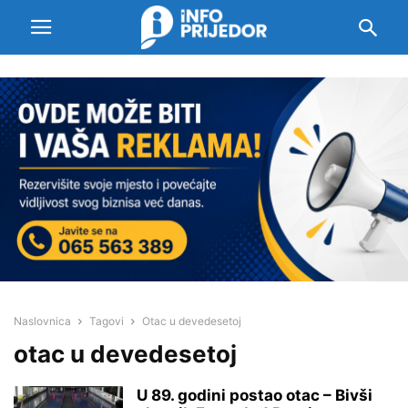
Naslovnica
Tagovi
Otac u devedesetoj
otac u devedesetoj
U 89. godini postao otac – Bivši