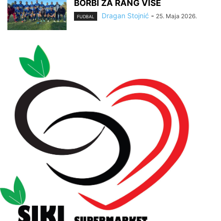
BORBI ZA RANG VIŠE
Dragan Stojnić
-
25. Maja 2026.
FUDBAL