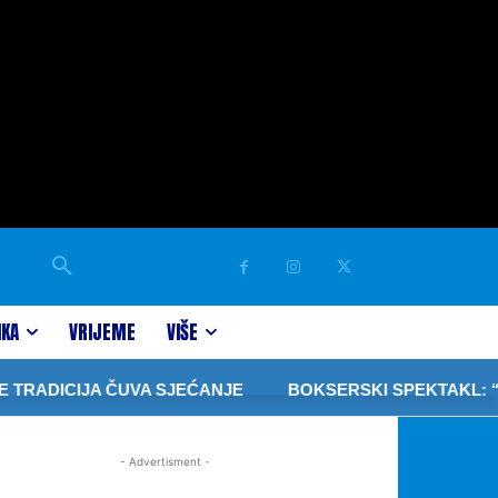
IKA
VRIJEME
VIŠE
TRADICIJA ČUVA SJEĆANJE
BOKSERSKI SPEKTAKL: “PR
- Advertisment -