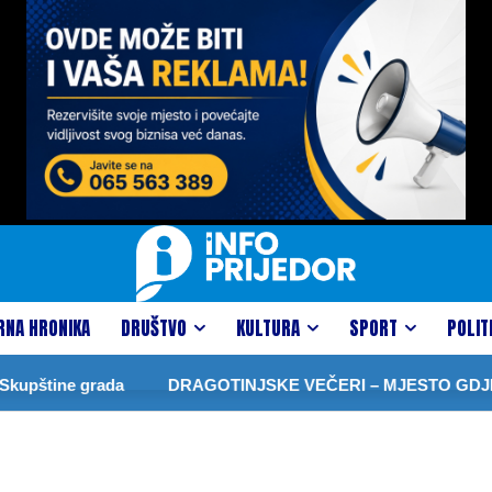
RNA HRONIKA
DRUŠTVO
KULTURA
SPORT
POLIT
upštine grada
DRAGOTINJSKE VEČERI – MJESTO GDJE 