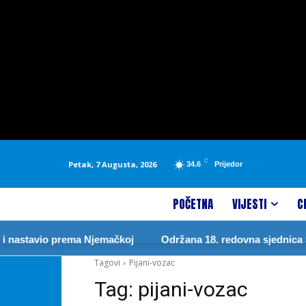
C
Petak, 7 Augusta, 2026
34.6
Prijedor
POČETNA
VIJESTI
C
 nastavio prema Njemačkoj
Održana 18. redovna sjednica Sk
Tagovi
Pijani-vozac
Tag:
pijani-vozac