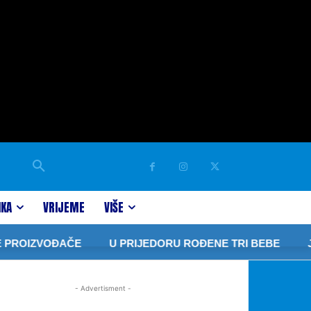
IKA
VRIJEME
VIŠE
PROIZVOĐAČE
U PRIJEDORU ROĐENE TRI BEBE
Jav
- Advertisment -