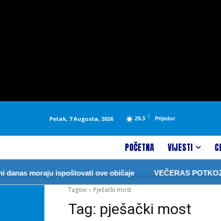
C
Petak, 7 Augusta, 2026
29.3
Prijedor
POČETNA
VIJESTI
C
anas moraju ispoštovati ove običaje
VEČERAS POTKOZAR
Tagovi
Pješački most
Tag:
pješački most