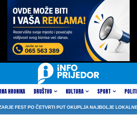
RNA HRONIKA
DRUŠTVO
KULTURA
SPORT
POLIT
JE FEST PO ČETVRTI PUT OKUPLJA NAJBOLJE LOKALNE 