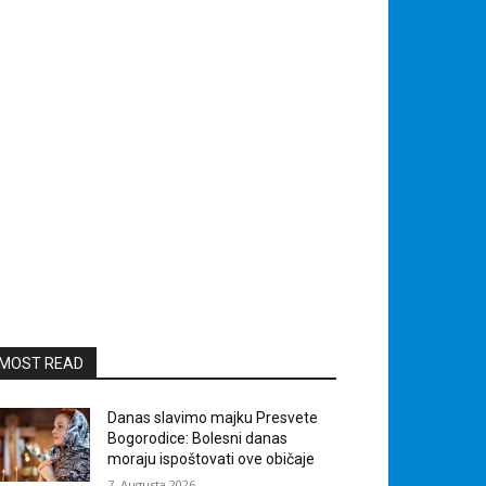
MOST READ
Danas slavimo majku Presvete
Bogorodice: Bolesni danas
moraju ispoštovati ove običaje
7. Augusta 2026.