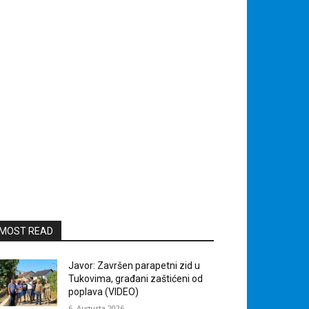
MOST READ
Javor: Završen parapetni zid u
Tukovima, građani zaštićeni od
poplava (VIDEO)
6. Augusta 2026.