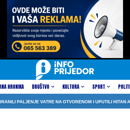
RNA HRONIKA
DRUŠTVO
KULTURA
SPORT
POLIT
NILI PALJENJE VATRE NA OTVORENOM I UPUTILI HITAN A