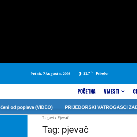
C
Petak, 7 Augusta, 2026
21.7
Prijedor
POČETNA
VIJESTI
C
eni od poplava (VIDEO)
PRIJEDORSKI VATROGASCI ZABRA
Tagovi
Pjevač
Tag:
pjevač