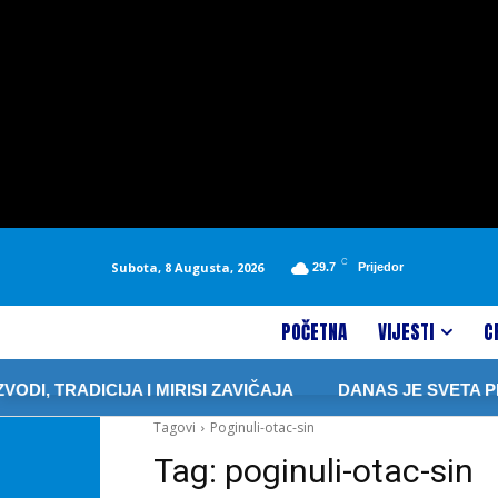
C
Subota, 8 Augusta, 2026
29.7
Prijedor
POČETNA
VIJESTI
C
I, TRADICIJA I MIRISI ZAVIČAJA
DANAS JE SVETA PET
Tagovi
Poginuli-otac-sin
Tag:
poginuli-otac-sin