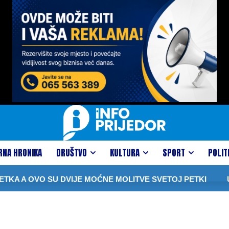
RNA HRONIKA
DRUŠTVO
KULTURA
SPORT
POLIT
KA A OVO SU DVIJE MOĆNE MOLITVE SVETOJ PETKI
U 