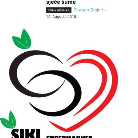
sječe šume
Dragan Stojnić
-
CRNA HRONIKA
14. Augusta 2019.