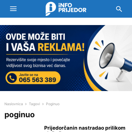
Naslovnica
Tagovi
Poginuo
poginuo
Prijedorčanin nastradao prilikom