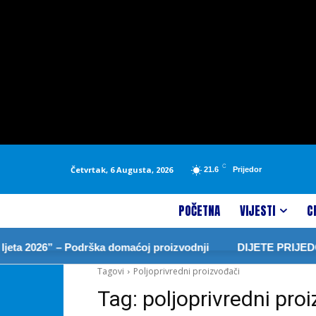
C
Četvrtak, 6 Augusta, 2026
21.6
Prijedor
POČETNA
VIJESTI
C
eta 2026” – Podrška domaćoj proizvodnji
DIJETE PRIJEDO
Tagovi
Poljoprivredni proizvođači
Tag:
poljoprivredni pro