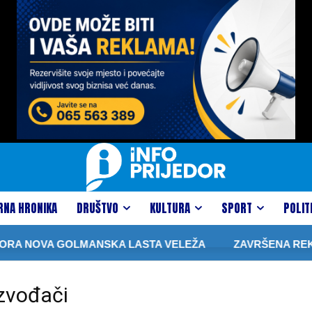
RNA HRONIKA
DRUŠTVO
KULTURA
SPORT
POLIT
RA NOVA GOLMANSKA LASTA VELEŽA
ZAVRŠENA REKONS
izvođači